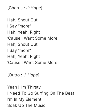
[Chorus : ​
J-Hope
]
Hah, Shout Out
I Say “more”
Hah, Yeah! Right
‘Cause I Want Some More
Hah, Shout Out
I Say “more”
Hah, Yeah! Right
‘Cause I Want Some More
[Outro : ​
J-Hope
]
Yeah ! I’m Thirsty
I Need To Go Surfing On The Beat
I’m In My Element
Soak Up The Music