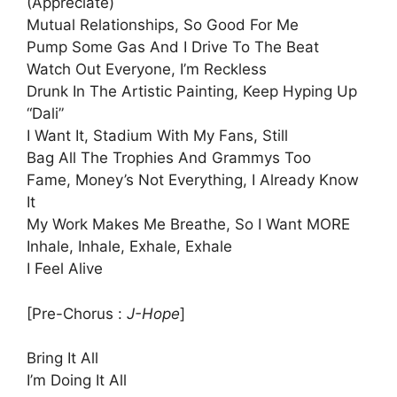
(Appreciate)
Mutual Relationships, So Good For Me
Pump Some Gas And I Drive To The Beat
Watch Out Everyone, I’m Reckless
Drunk In The Artistic Painting, Keep Hyping Up
“Dali”
I Want It, Stadium With My Fans, Still
Bag All The Trophies And Grammys Too
Fame, Money’s Not Everything, I Already Know
It
My Work Makes Me Breathe, So I Want MORE
Inhale, Inhale, Exhale, Exhale
I Feel Alive
[Pre-Chorus :
​J-Hope
]
Bring It All
I’m Doing It All