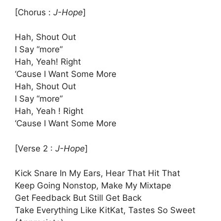
[Chorus :
J-Hope
]
Hah, Shout Out
I Say “more”
Hah, Yeah! Right
‘Cause I Want Some More
Hah, Shout Out
I Say “morе”
Hah, Yeah ! Right
‘Cause I Want Some Morе
[Verse 2 : ​
J-Hope
]
Kick Snare In My Ears, Hear That Hit That
Keep Going Nonstop, Make My Mixtape
Get Feedback But Still Get Back
Take Everything Like KitKat, Tastes So Sweet