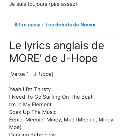
Je suis toujours (pas assez)
À lire aussi :
Les débuts de Nmixx
Le lyrics anglais de
MORE’ de J-Hope
[Verse 1 :
​J-Hope
]
Yeah ! I’m Thirsty
I Need To Go Surfing On The Beat
I’m In My Element
Soak Up The Music
Eenie, Meenie, Miney, Moe (Meenie, Miney
Moe)
Dancing Baby Flow