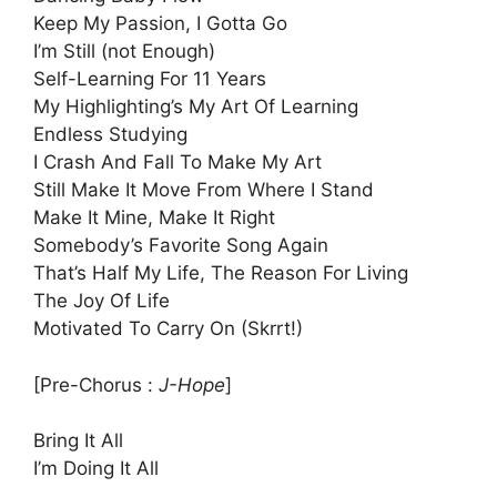
Keep My Passion, I Gotta Go
I’m Still (not Enough)
Self-Learning For 11 Years
My Highlighting’s My Art Of Learning
Endless Studying
I Crash And Fall To Make My Art
Still Make It Move From Where I Stand
Make It Mine, Make It Right
Somebody’s Favorite Song Again
That’s Half My Life, The Reason For Living
The Joy Of Life
Motivated To Carry On (Skrrt!)
[Pre-Chorus :
​J-Hope
]
Bring It All
I’m Doing It All