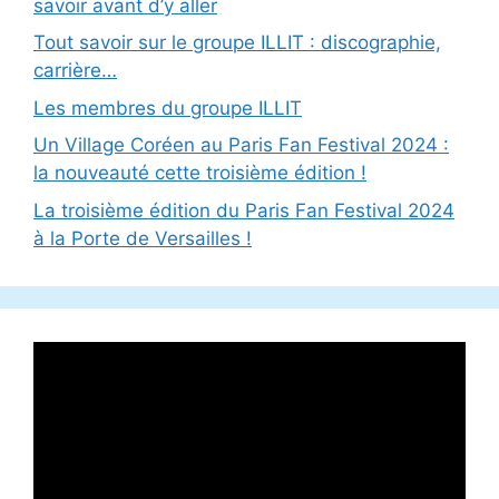
savoir avant d’y aller
Tout savoir sur le groupe ILLIT : discographie,
carrière…
Les membres du groupe ILLIT
Un Village Coréen au Paris Fan Festival 2024 :
la nouveauté cette troisième édition !
La troisième édition du Paris Fan Festival 2024
à la Porte de Versailles !