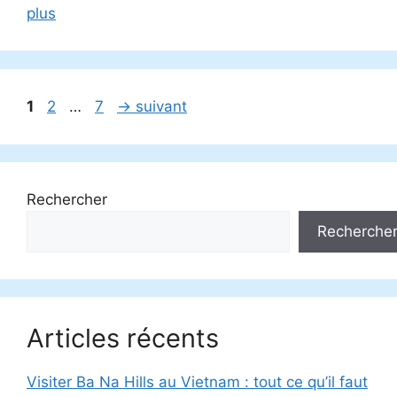
plus
Page
Page
Page
1
2
…
7
→
suivant
Rechercher
Recherche
Articles récents
Visiter Ba Na Hills au Vietnam : tout ce qu’il faut