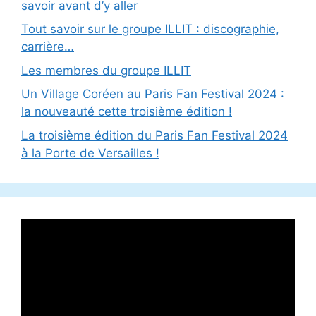
savoir avant d’y aller
Tout savoir sur le groupe ILLIT : discographie,
carrière…
Les membres du groupe ILLIT
Un Village Coréen au Paris Fan Festival 2024 :
la nouveauté cette troisième édition !
La troisième édition du Paris Fan Festival 2024
à la Porte de Versailles !