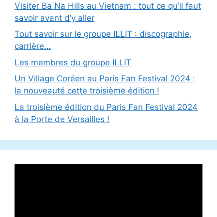
Visiter Ba Na Hills au Vietnam : tout ce qu’il faut
savoir avant d’y aller
Tout savoir sur le groupe ILLIT : discographie,
carrière…
Les membres du groupe ILLIT
Un Village Coréen au Paris Fan Festival 2024 :
la nouveauté cette troisième édition !
La troisième édition du Paris Fan Festival 2024
à la Porte de Versailles !