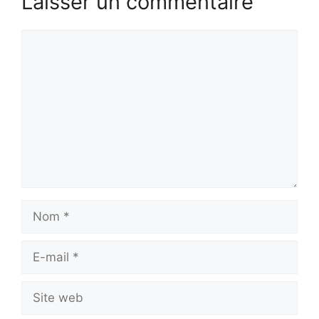
Laisser un commentaire
Commentaire
Nom
E-
mail
Site
web