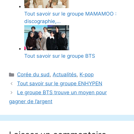
Tout savoir sur le groupe MAMAMOO :
discographie,…
Tout savoir sur le groupe BTS
Catégories
Corée du sud
,
Actualités
,
K-pop
Tout savoir sur le groupe ENHYPEN
Le groupe BTS trouve un moyen pour
gagner de l’argent