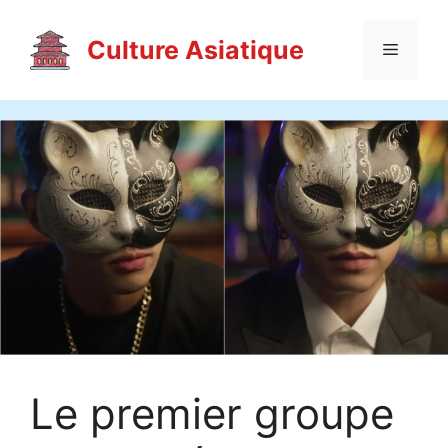
Aller
au
Culture Asiatique
Menu
contenu
Le premier groupe