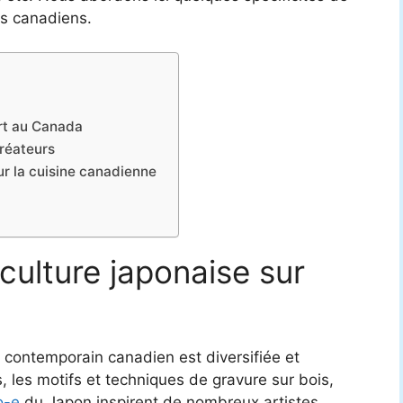
urs canadiens.
’art au Canada
créateurs
ur la cuisine canadienne
 culture japonaise sur
rt contemporain canadien est diversifiée et
 les motifs et techniques de gravure sur bois,
o-e
du Japon inspirent de nombreux artistes